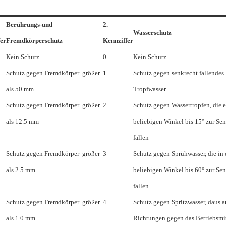
Berührungs-und
2.
Wasserschutz
er
Fremdkörperschutz
Kennziffer
Kein Schutz
0
Kein Schutz
Schutz gegen Fremdkörper größer
1
Schutz gegen senkrecht fallendes
als 50 mm
Tropfwasser
Schutz gegen Fremdkörper größer
2
Schutz gegen Wassertropfen, die 
als 12.5 mm
beliebigen Winkel bis 15° zur Se
fallen
Schutz gegen Fremdkörper größer
3
Schutz gegen Sprühwasser, die in
als 2.5 mm
beliebigen Winkel bis 60° zur Se
fallen
Schutz gegen Fremdkörper größer
4
Schutz gegen Spritzwasser, daus a
als 1.0 mm
Richtungen gegen das Betriebsmitt