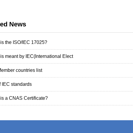
ted News
is the ISO/IEC 17025?
is meant by IEC(International Elect
ember countries list
of IEC standards
is a CNAS Certificate?