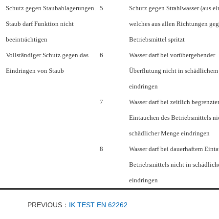
Schutz gegen Staubablagerungen.
5
Schutz gegen Strahlwasser (aus ei
Staub darf Funktion nicht
welches aus allen Richtungen geg
beeinträchtigen
Betriebsmittel spritzt
Vollständiger Schutz gegen das
6
Wasser darf bei vorübergehender
Eindringen von Staub
Überflutung nicht in schädliche
eindringen
7
Wasser darf bei zeitlich begrenzt
Eintauchen des Betriebsmittels ni
schädlicher Menge eindringen
8
Wasser darf bei dauerhaftem Eint
Betriebsmittels nicht in schädlic
eindringen
PREVIOUS：
IK TEST EN 62262