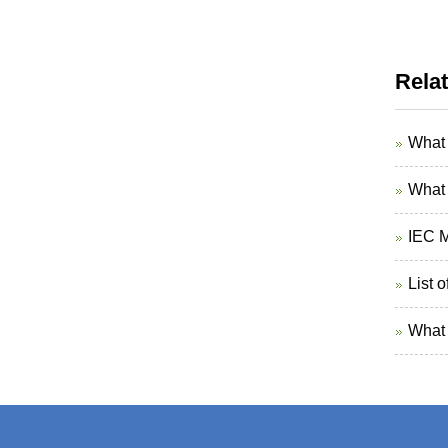
Rela
What 
What 
IEC M
List 
What 