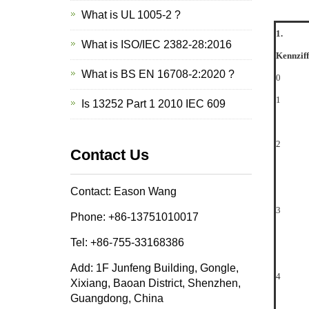
What is UL 1005-2 ?
1.
What is ISO/IEC 2382-28:2016
Kennziff
What is BS EN 16708-2:2020 ?
0
1
Is 13252 Part 1 2010 IEC 609
2
Contact Us
Contact: Eason Wang
3
Phone: +86-13751010017
Tel: +86-755-33168386
Add: 1F Junfeng Building, Gongle,
4
Xixiang, Baoan District, Shenzhen,
Guangdong, China