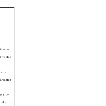
ein einem
nkrechten
 einem
nkrechten
us allen
el spritzt