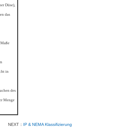
ner Düse),
en das
m Maße
em
cht in
auchen des
her Menge
NEXT：
IP & NEMA Klassifizierung